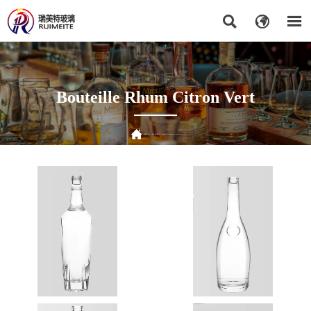



Bouteille Rhum Citron Vert

DOMICILE
>
DES PRODUITS
>
Bouteille Rhum Citron Vert