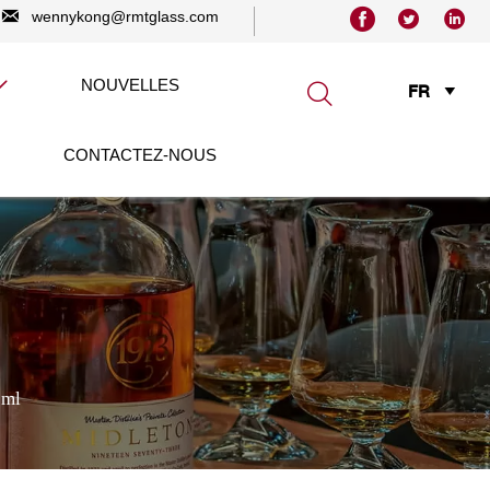




wennykong@rmtglass.com
NOUVELLES


FR

CONTACTEZ-NOUS
 ml