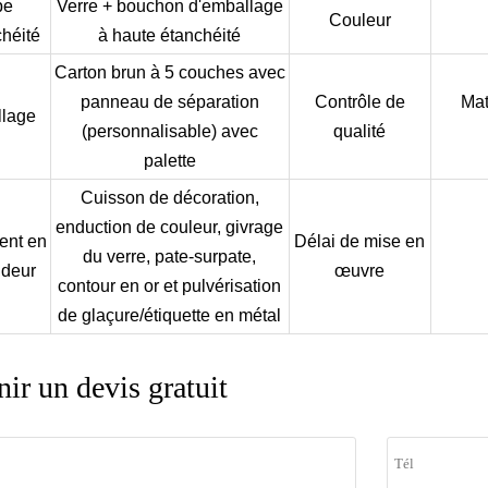
pe
Verre + bouchon d'emballage
Couleur
chéité
à haute étanchéité
Carton brun à 5 couches avec
panneau de séparation
Contrôle de
Mat
lage
(personnalisable) avec
qualité
palette
Cuisson de décoration,
enduction de couleur, givrage
ent en
Délai de mise en
du verre, pate-surpate,
ndeur
œuvre
contour en or et pulvérisation
de glaçure/étiquette en métal
ir un devis gratuit