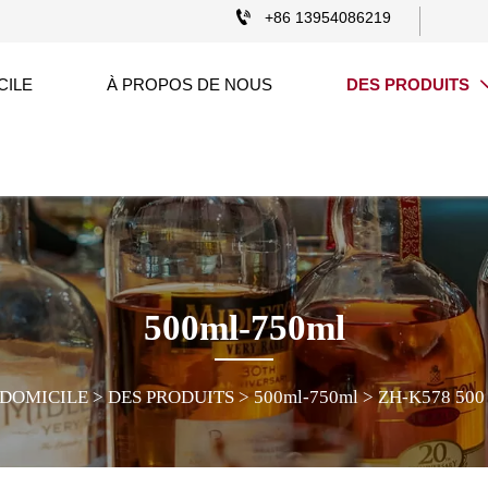

+86 13954086219
CILE
À PROPOS DE NOUS
DES PRODUITS
500ml-750ml
DOMICILE
>
DES PRODUITS
>
500ml-750ml
>
ZH-K578 500