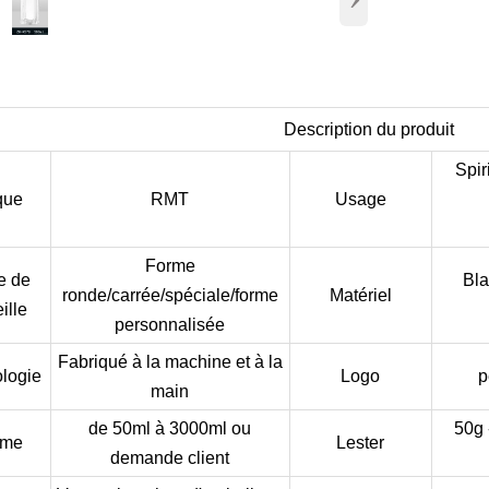
Description du produit
Spi
que
RMT
Usage
Forme
e de
Bla
ronde/carrée/spéciale/forme
Matériel
ille
personnalisée
Fabriqué à la machine et à la
logie
Logo
p
main
de 50ml à 3000ml ou
50g 
ume
Lester
demande client