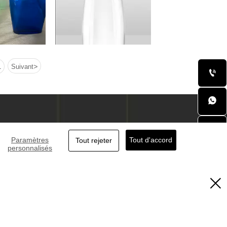
>
1
Suivant


S
CONTACTEZ-NOUS

Paramètres
Tout d'accord
Tout rejeter
personnalisés


ang, Yuncheng, Heze, Shandong