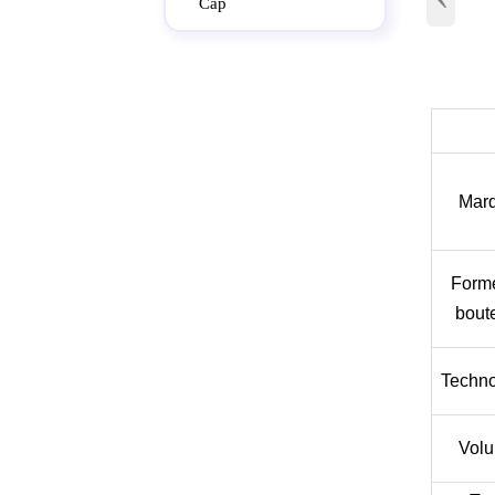
Cap
Mar
Form
boute
Techno
Vol