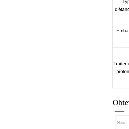
Ty
d'étan
Embal
Traitem
profo
Obten