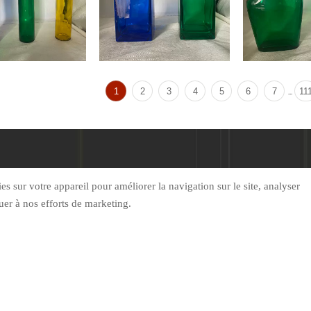
1
2
3
4
5
6
7
11
...
ROPOS DE NOUS
DES PRODUITS
NOUVELLE
s sur votre appareil pour améliorer la navigation sur le site, analyser
ibuer à nos efforts de marketing.
Informations de contact

Chaozhuang, ville de Dinglizh

Hiver：+86 13954086219（WeChat）

+86-13954086219