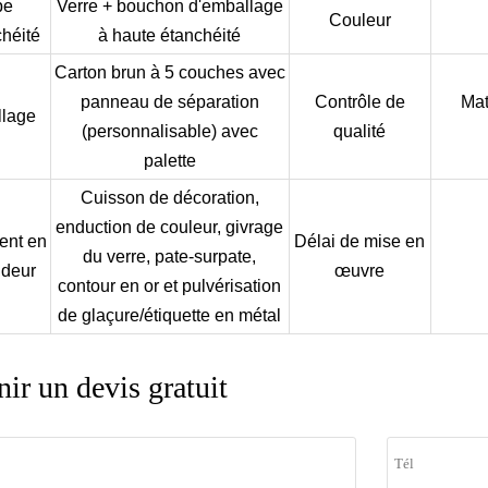
pe
Verre + bouchon d'emballage
Couleur
chéité
à haute étanchéité
Carton brun à 5 couches avec
panneau de séparation
Contrôle de
Mat
lage
(personnalisable) avec
qualité
palette
Cuisson de décoration,
enduction de couleur, givrage
ent en
Délai de mise en
du verre, pate-surpate,
ndeur
œuvre
contour en or et pulvérisation
de glaçure/étiquette en métal
ir un devis gratuit