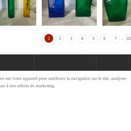
1
2
3
4
5
6
7
11
...
ROPOS DE NOUS
DES PRODUITS
NOUVELLE
s sur votre appareil pour améliorer la navigation sur le site, analyser
ibuer à nos efforts de marketing.
Informations de contact

Chaozhuang, ville de Dinglizh

Hiver：+86 13954086219（WeChat）

+86-13954086219