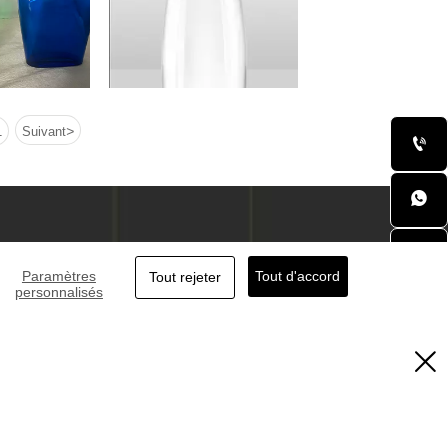
>
1
Suivant


S
CONTACTEZ-NOUS

Paramètres
Tout d'accord
Tout rejeter
personnalisés


ang, Yuncheng, Heze, Shandong