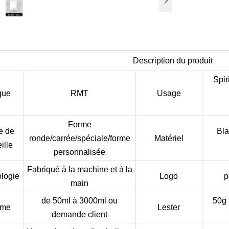
Description du produit
Spi
que
RMT
Usage
Forme
e de
Bla
ronde/carrée/spéciale/forme
Matériel
ille
personnalisée
Fabriqué à la machine et à la
logie
Logo
p
main
de 50ml à 3000ml ou
50g 
ume
Lester
demande client