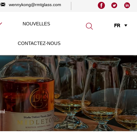




wennykong@rmtglass.com
NOUVELLES


FR

CONTACTEZ-NOUS
ml