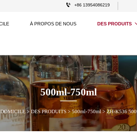

+86 13954086219
CILE
À PROPOS DE NOUS
DES PRODUITS
500ml-750ml
DOMICILE
>
DES PRODUITS
>
500ml-750ml
>
ZH-K536 500
