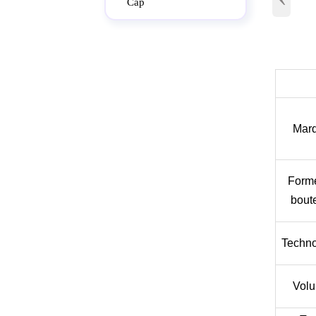
Cap
Mar
Form
boute
Techno
Vol