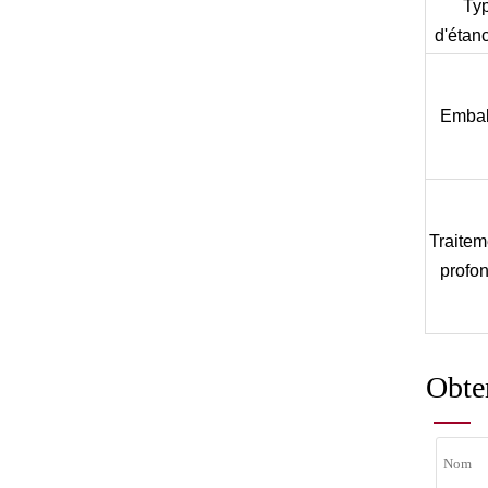
Ty
d'étan
Embal
Traitem
profo
Obten